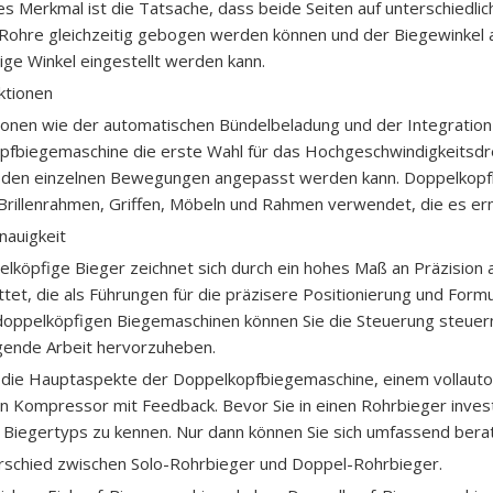
es Merkmal ist die Tatsache, dass beide Seiten auf unterschiedli
ohre gleichzeitig gebogen werden können und der Biegewinkel a
ge Winkel eingestellt werden kann.
nktionen
ionen wie der automatischen Bündelbeladung und der Integration 
fbiegemaschine die erste Wahl für das Hochgeschwindigkeitsdre
 den einzelnen Bewegungen angepasst werden kann. Doppelkopfb
Brillenrahmen, Griffen, Möbeln und Rahmen verwendet, die es er
nauigkeit
lköpfige Bieger zeichnet sich durch ein hohes Maß an Präzision a
tet, die als Führungen für die präzisere Positionierung und For
doppelköpfigen Biegemaschinen können Sie die Steuerung steuern
gende Arbeit hervorzuheben.
d die Hauptaspekte der Doppelkopfbiegemaschine, einem vollaut
en Kompressor mit Feedback. Bevor Sie in einen Rohrbieger invest
 Biegertyps zu kennen. Nur dann können Sie sich umfassend berat
rschied zwischen Solo-Rohrbieger und Doppel-Rohrbieger.