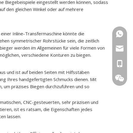
che Biegebeispiele eingestellt werden können, sodass
uf den gleichen Winkel oder auf mehrere
einer Inline-Transfermaschine könnte die
+86 159
hen symmetrischer Rohrstücke sein, die zeitlich
ieger werden im Allgemeinen für viele Formen von
sales@g
möglichen, verschiedene Konturen zu biegen.
0086 13
us und ist auf beiden Seiten mit Hilfsstäben
0086 15
mung Ihres handgefertigten Schmucks dienen. Mit
, um präzises Biegen durchzuführen und so
omatischen, CNC-gesteuerten, sehr präzisen und
ieren, ist es ratsam, die Eigenschaften jedes
en lassen.