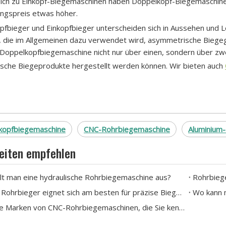
ich zu Einkopf-Biegemaschinen haben Doppelkopf-Biegemaschinen e
ngspreis etwas höher.
fbieger und Einkopfbieger unterscheiden sich in Aussehen und Lei
 die im Allgemeinen dazu verwendet wird, asymmetrische Biegeg
 Doppelkopfbiegemaschine nicht nur über einen, sondern über z
sche Biegeprodukte hergestellt werden können. Wir bieten auch
kopfbiegemaschine
CNC-Rohrbiegemaschine
Aluminium
eiten empfehlen
lt man eine hydraulische Rohrbiegemaschine aus?
Welcher Rohrbieger eignet sich am besten für präzise Biegungen von Edelstahl- und Kupferrohren?
Führende Marken von CNC-Rohrbiegemaschinen, die Sie kennen sollten