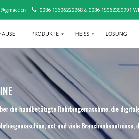
s@gmacc.cn
0086 13606222268 &
0086 15962359991 W
HAUSE
PRODUKTE
HEISS
LÖSUNG
Sicherheitsleitfaden für Rohrbieger
Biegemaschi
INE
über die handbetätigte Rohrbiegemaschine, die digital
hrbiegemaschine, ect und viele Branchenkenntnisse, d