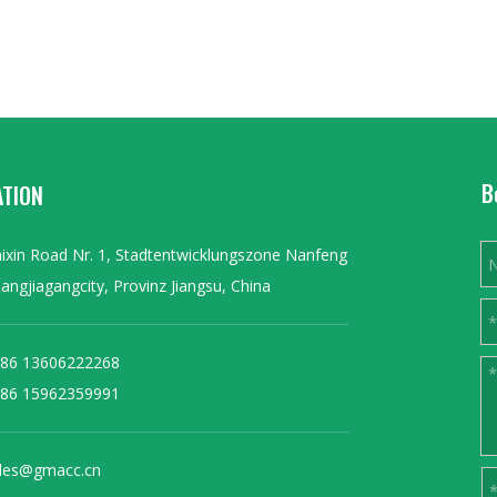
B
ATION
ixin Road Nr. 1, Stadtentwicklungszone Nanfeng
angjiagangcity, Provinz Jiangsu, China
86 13606222268
86 15962359991
les@gmacc.cn