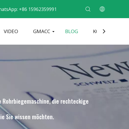
hatsApp: +86 15962359991
VIDEO
GMACC
BLOG
KONTAKT
ne für Metallrohre
Rohrendenformmaschine
Elektrische Rohrbiegemaschine
e Rohrbiegemaschine, die rechteckige
ie Sie wissen möchten.