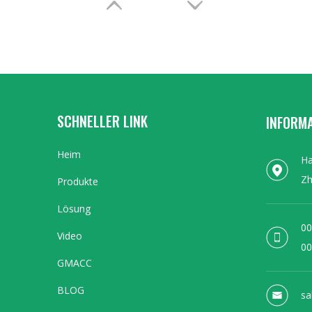
SCHNELLER LINK
INFORM
Heim
Ha
NC-Edelstahlrohrbiegemaschine GM-SB-114NCB
Zh
Produkte
Lösung
00
Video
00
GMACC
BLOG
sa