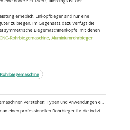
ine höhere Effizienz, allerdings ist der
stung erheblich. Einkopfbieger sind nur eine
üter zu biegen. Im Gegensatz dazu verfügt die
159623
wei symmetrische Biegemaschinenköpfe, mit denen
CNC-Rohrbiegemaschine
,
Aluminiumrohrbieger
-Rohrbiegemaschine
Rohrbiegemaschinen verstehen: Typen und Anwendungen erklärt
Wo kann man einen professionellen Rohrbieger für die individuelle Fertigung von Auspuffanlagen und Krümmern kaufen?