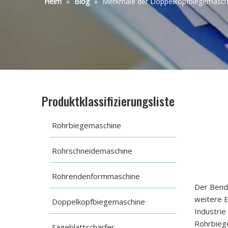
Heim
»
Blog
»
Merkmale der Doppelkopfbiegemasch
Produktklassifizierungsliste
Rohrbiegemaschine
Rohrschneidemaschine
Rohrendenformmaschine
Der Bende
weitere E
Doppelkopfbiegemaschine
Industrie
Rohrbiege
Sägeblattschärfer