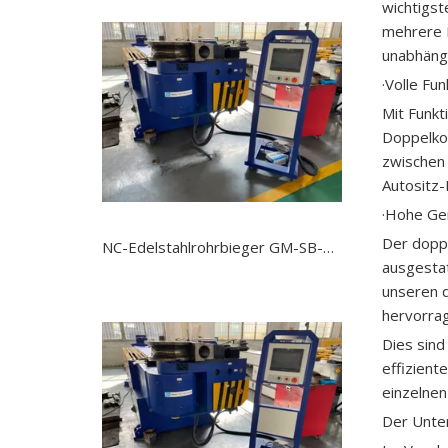
wichtigst
mehrere R
unabhängi
·Volle Fu
Mit Funkt
Doppelkop
zwischen
Autositz-
·Hohe Ge
Der doppe
NC-Edelstahlrohrbieger GM-SB-114NCB
ausgestat
unseren 
hervorra
Dies sin
effizient
einzelnen
Der Unte