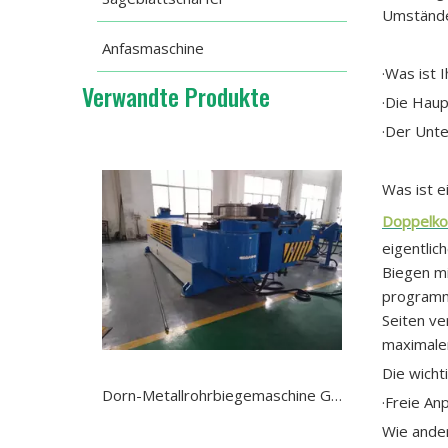
Umstände
Anfasmaschine
·Was ist 
Verwandte Produkte
·Die Haup
·Der Unte
Was ist 
Doppelko
eigentlic
Biegen mi
programm
Seiten ve
maximalen
Die wicht
Dorn-Metallrohrbiegemaschine GM-SB-168NCB
·Freie An
Wie ander