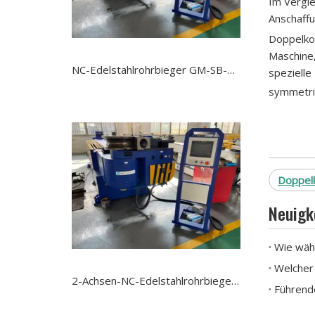
Im Vergle
Anschaffu
Doppelkop
Maschine,
NC-Edelstahlrohrbieger GM-SB-114NCB
spezielle
symmetri
Doppel
Neuigk
Wie wäh
2-Achsen-NC-Edelstahlrohrbiegemaschine GM-SB-114NCB