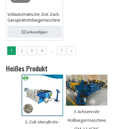
Vollautomatische Zick-Zack-
Gasspiralrohrbiegemaschine
erkundigen
1
2
3
4
...
7
»
Heißes Produkt
3 Achsenrohr
Tragbare
Rollbiegermaschine
hydraulische 3 -
tallrohr-
Elek
GM-114CNC
Achse -