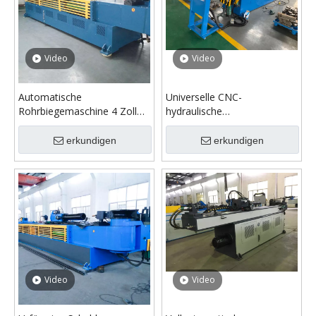
Video
Video
Automatische
Universelle CNC-
Rohrbiegemaschine 4 Zoll
hydraulische
GM-SB-140NCB
vollautomatische
Stahlrohrbiegemaschine
erkundigen
erkundigen
Video
Video