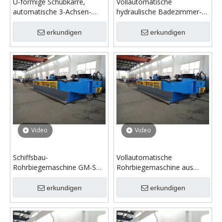
U-förmige Schubkarre,
Vollautomatische
automatische 3-Achsen-
hydraulische Badezimmer-
Rohrbiegemaschine
Dornrohrbiegemaschine
erkundigen
erkundigen
Video
Video
Schiffsbau-
Vollautomatische
Rohrbiegemaschine GM-SB-
Rohrbiegemaschine aus
168CNC-2A-1S
Edelstahl GM-SB-168CNC
erkundigen
erkundigen