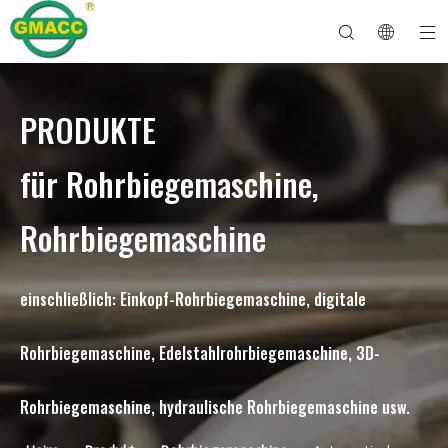
PRODUKTE
Hydraulische Rohrbiegemaschine
Rohrbiegemaschine
Rohrbiegemaschine
Rohrbiegemaschine
Über GMACC
Sicherheitsleitfaden für Rohrbieger
Rohrbiegemaschine
CNC-Rohrbieger
Biegemaschine für Metallrohre
Nach Dienst
Rohrendenformmaschine
Elektrische Rohrbiegemaschine
für Rohrbiegemaschine,
Rohrbiegemaschine
einschließlich: Einkopf-Rohrbiegemaschine, digitale
Rohrbiegemaschine, Edelstahlrohrbiegemaschine, 3D-
Rohrbiegemaschine, hydraulische Rohrbiegemaschine usw.