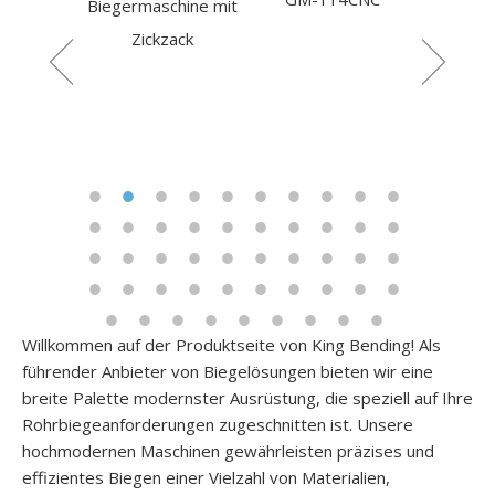
chine mit
Rohrbie
Rollrohrbender
zack
masch
manuel
Willkommen auf der Produktseite von King Bending! Als
führender Anbieter von Biegelösungen bieten wir eine
breite Palette modernster Ausrüstung, die speziell auf Ihre
Rohrbiegeanforderungen zugeschnitten ist. Unsere
hochmodernen Maschinen gewährleisten präzises und
effizientes Biegen einer Vielzahl von Materialien,