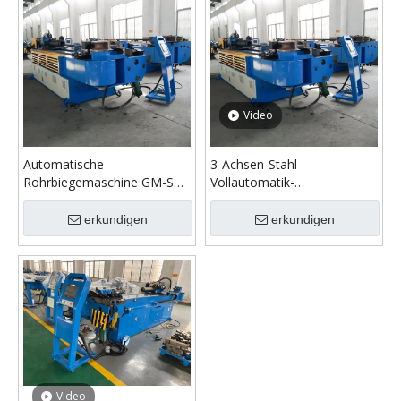
Video
Automatische
3-Achsen-Stahl-
Rohrbiegemaschine GM-SB-
Vollautomatik-
129CNC-2A-1S
Rohrbiegemaschine GM-
129CNC-2A-1S
erkundigen
erkundigen
Video