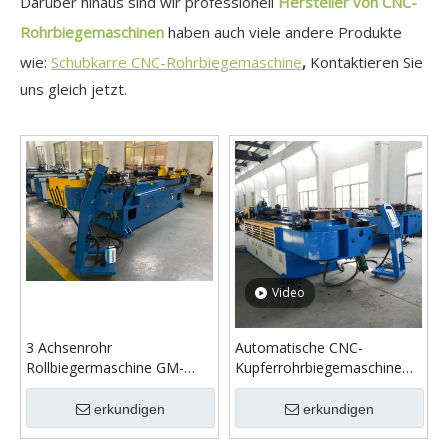
Darüber hinaus sind wir professionell
Hersteller von CNC-
Rohrbiegemaschinen
haben auch viele andere Produkte
wie:
Schubkarre CNC-Rohrbiegemaschine
,
Kontaktieren Sie
uns gleich jetzt.
Video
3 Achsenrohr
Automatische CNC-
Rollbiegermaschine GM-
Kupferrohrbiegemaschine
114CNC
GM-SB-129CNC-2A-1S
erkundigen
erkundigen