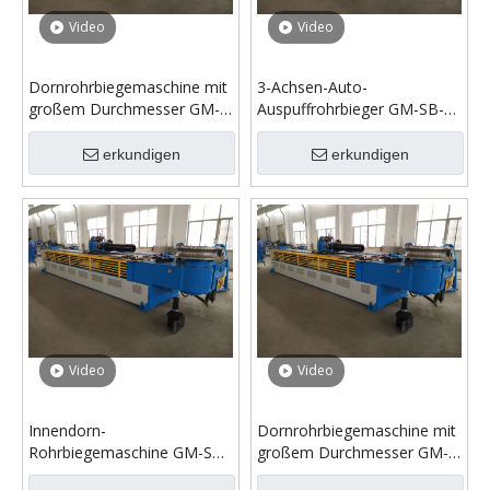
Video
Video
Dornrohrbiegemaschine mit
3-Achsen-Auto-
großem Durchmesser GM-
Auspuffrohrbieger GM-SB-
SB-140CNC-2A-1S
140CNC-2A-1S
erkundigen
erkundigen
Video
Video
Innendorn-
Dornrohrbiegemaschine mit
Rohrbiegemaschine GM-SB-
großem Durchmesser GM-
140CNC
SB-140CNC-2A-1S