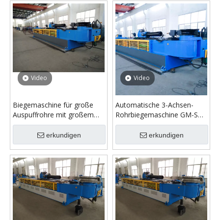
Video
Video
Biegemaschine für große
Automatische 3-Achsen-
Auspuffrohre mit großem
Rohrbiegemaschine GM-SB-
Durchmesser GM-SB-
168CNC
168CNC-2A-1S
erkundigen
erkundigen