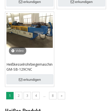
erkundigen
erkundigen
Video
Heißkesselrohrbiegemaschine
GM-SB-129CNC
erkundigen
1
2
3
4
...
8
»
Heißes Produkt