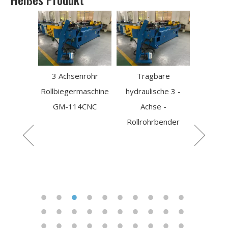
3 Achsenrohr
Tragbare
Rollbiegermaschine
hydraulische 3 -
allrohr-
Elek
GM-114CNC
Achse -
chine mit
Rohrbie
Rollrohrbender
ack
masch
manuel