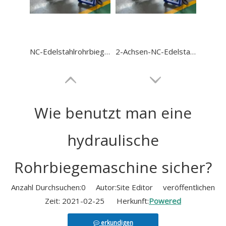
NC-Edelstahlrohrbieger GM-SB-114NCB
2-Achsen-NC-Edelstahlrohrbiegemaschine GM-SB-114NCB
Wie benutzt man eine
hydraulische
Rohrbiegemaschine sicher?
Anzahl Durchsuchen:
0
Autor:Site Editor veröffentlichen
Zeit: 2021-02-25 Herkunft:
Powered
NC-Hydraulikstahlrohrbieger GM-SB-168NCB
Dorn-Metallrohrbieger GM-SB-168NCB
erkundigen