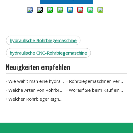
hydraulische Rohrbiegemaschine
hydraulische CNC-Rohrbiegemaschine
Neuigkeiten empfehlen
Pneumatischer Rechteckrohrbieger GM-76NCB
Wie wählt man eine hydraulische Rohrbiegemaschine aus?
Rohrbiegemaschinen verstehen: Typen und Anwendungen erklärt
Welche Arten von Rohrbiegemaschinen gibt es heute?
Worauf Sie beim Kauf einer Rohrbiegemaschine achten sollten
Welcher Rohrbieger eignet sich am besten für präzise Biegungen von Edelstahl- und Kupferrohren?