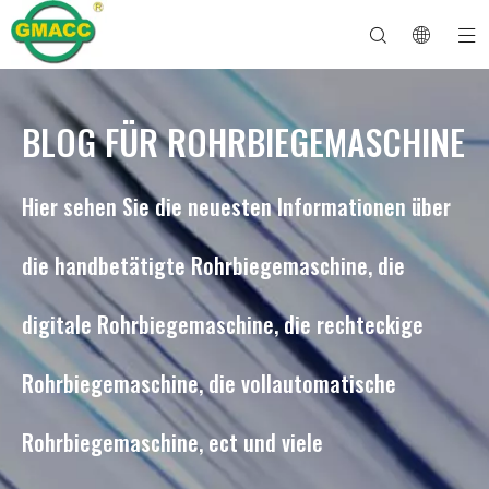
BLOG FÜR ROHRBIEGEMASCHINE
Hydraulische Rohrbiegemaschine
Rohrbiegemaschine
Rohrbiegemaschine
Rohrbiegemaschine
Über GMACC
Sicherheitsleitfaden für Rohrbieger
Rohrbiegemaschine
CNC-Rohrbieger
Biegemaschine für Metallrohre
Nach Dienst
Rohrendenformmaschine
Elektrische Rohrbiegemaschine
Hier sehen Sie die neuesten Informationen über
die handbetätigte Rohrbiegemaschine, die
digitale Rohrbiegemaschine, die rechteckige
Rohrbiegemaschine, die vollautomatische
Rohrbiegemaschine, ect und viele