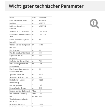
Wichtigster technischer Parameter
Name
Einheit
Parameter
Rundrohr aus Weichstahl
mm
￠129*10
Edelstahl
mm
￠129*6
Leichtmetallgeglühtes
mm
￠129*14
Rundrohr
Vierkantrohr aus Weichstahl
mm
100*100*6
Rechteckiges Rohr aus Meile-
mm
105*95*6
Stahl
Runde, massive Stange aus
mm
￠65
Baustahl
Vierkant-Vollstahlstange aus
mm
55*55
Baustahl
Min. Biegeradius
mm
50
Max. Biegeradius (Standard)
mm
550
Kopfüberstand (auf
mm
500
Biegemitte)
Kopfhöhe (auf Biegemitte)
mm
720
Höhe des Biegezentrums
mm
1235
(vom Boden)
Max. Stangendurchgang im
mm
80
POB-Positionierer
Spannhub einstellbar
mm
0-150
Schulterverstellbarer Hub
mm
500
Einstellbarer Hub des
mm
0-220
Dornrückzugs
Max. Biegewinkel
°
190°
Durch effektive Distanz
mm
4500
Biegegeschwindigkeit (max.)
°/Sek
15
Max. Drehzahl (Achse Z)
°/Sek
120
Max.
mm/Sek
400
Vorschubgeschwindigkeit
(Achse X.)
Biegewinkel Präzision
°
±0,10
Drehwinkel Präzision - Achse
°
±0,10
Z