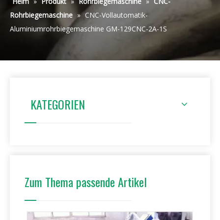
Heim
»
Produkt
»
Rohrbiegemaschine
»
CNC-
Rohrbiegemaschine
»
CNC-Vollautomatik-
Aluminiumrohrbiegemaschine GM-129CNC-2A-1S
KATEGORIEN
Zum Thema passende Artikel