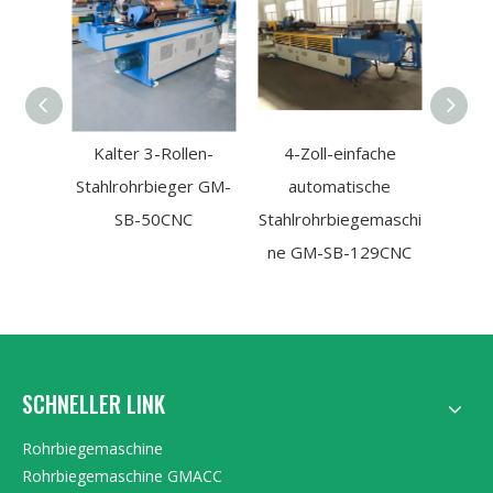
Kalter 3-Rollen-
4-Zoll-einfache
Stahlrohrbieger GM-
automatische
Eisen
SB-50CNC
Stahlrohrbiegemaschi
SB-1
ne GM-SB-129CNC
SCHNELLER LINK
Rohrbiegemaschine
Rohrbiegemaschine GMACC