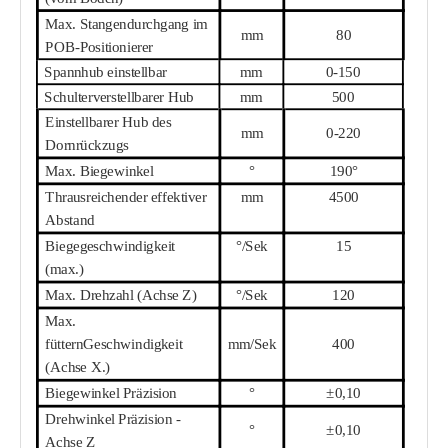
Max. Stangendurchgang im
mm
8
0
POB-Positionierer
Spannhub einstellbar
mm
0-
150
Schulterverstellbarer Hub
mm
500
Einstellbarer Hub des
mm
0-
220
Dornrückzugs
Max. Biegewinkel
°
190°
Th
r
ausreichender effektiver
mm
45
00
Abstand
Biegegeschwindigkeit
°/Sek
15
(max.)
Max. Drehzahl (Achse Z)
°/Sek
120
Max.
füttern
Geschwindigkeit
mm/Sek
4
00
(Achse X.)
Biegewinkel Präzision
°
±0,10
Drehwinkel Präzision -
°
±0,10
Achse Z