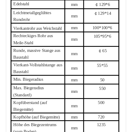
Edelstahl
mm
￠
129
*
6
Leichtmetallgeglühtes
￠
129
*
14
mm
Rundrohr
mm
10
0*
10
0*
6
Vierkantrohr aus Weichstahl
Rechteckiges Rohr aus
105*95*6
mm
Meile-Stahl
Runde, massive Stange aus
￠
65
mm
Baustahl
Vierkant-Vollstahlstange aus
55
*
55
mm
Baustahl
Min. Biegeradius
mm
5
0
Max. Biegeradius
55
0
mm
(Standard)
Kopfüberstand (auf
500
mm
Biegemitte)
Kopfhöhe (auf Biegemitte)
mm
72
0
Höhe des Biegezentrums
1235
mm
(vom Boden)