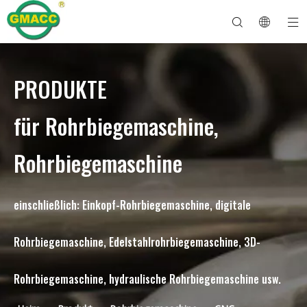
PRODUKTE
Hydraulische Rohrbiegemaschine
Rohrbiegemaschine
Rohrbiegemaschine
Rohrbiegemaschine
Über GMACC
Sicherheitsleitfaden für Rohrbieger
Rohrbiegemaschine
CNC-Rohrbieger
Biegemaschine für Metallrohre
Nach Dienst
Rohrendenformmaschine
Elektrische Rohrbiegemaschine
für Rohrbiegemaschine,
Rohrbiegemaschine
einschließlich: Einkopf-Rohrbiegemaschine, digitale
Rohrbiegemaschine, Edelstahlrohrbiegemaschine, 3D-
Rohrbiegemaschine, hydraulische Rohrbiegemaschine usw.