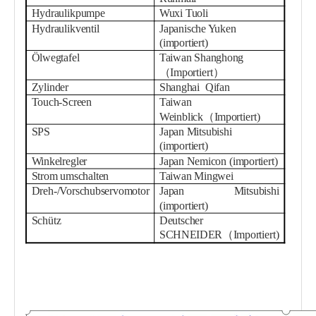
Hydraulikpumpe
Wuxi Tuoli
Hydraulikventil
Japanische Yuken
(importiert)
Ölwegtafel
Taiwan Shanghong
（
Importiert
）
Zylinder
Shanghai
Qifan
Touch-Screen
Taiwan
W
einblick
（
Importiert
)
SPS
Japan Mitsubishi
(importiert)
Winkelregler
Japan Nemicon (importiert)
Strom umschalten
Taiwan Mingwei
Dreh-/Vorschubservomotor
Japan Mitsubishi
(importiert)
Schütz
Deutscher
SCHNEIDER
（
Importiert
)