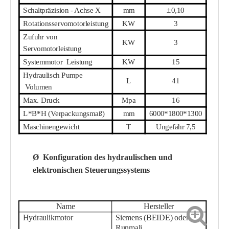
Schaltpräzision - Achse X
mm
±0,10
Rotationsservomotorleistung
KW
3
Zufuhr von
KW
3
Servomotorleistung
Systemmotor
Leistung
KW
15
Hydraulisch
Pumpe
L
41
Volumen
Max. Druck
Mpa
16
L*B*H (Verpackungsmaß)
mm
6000*1800*1300
Maschinengewicht
T
Ungefähr 7,5
Ø
Konfiguration des hydraulischen und
elektronischen Steuerungssystems
Name
Hersteller
Hydraulikmotor
Siemens (BEIDE) oder
Runmali