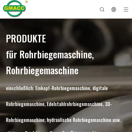
PRODUKTE
Hydraulische Rohrbiegemaschine
Rohrbiegemaschine
Rohrbiegemaschine
Rohrbiegemaschine
Über GMACC
Sicherheitsleitfaden für Rohrbieger
Rohrbiegemaschine
CNC-Rohrbieger
Biegemaschine für Metallrohre
Nach Dienst
Rohrendenformmaschine
Elektrische Rohrbiegemaschine
für Rohrbiegemaschine,
Rohrbiegemaschine
einschließlich: Einkopf-Rohrbiegemaschine, digitale
Rohrbiegemaschine, Edelstahlrohrbiegemaschine, 3D-
Rohrbiegemaschine, hydraulische Rohrbiegemaschine usw.