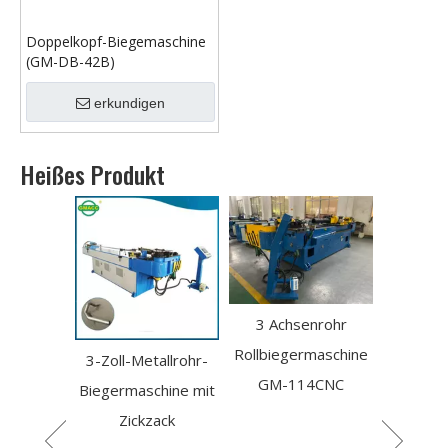
Doppelkopf-Biegemaschine
(GM-DB-42B)
erkundigen
Heißes Produkt
3 Achsenrohr
Tragbare
Rollbiegermaschine
hydraulische 
r-
3-Zoll-Metallrohr-
GM-114CNC
Achse -
GM-
Biegermaschine mit
Rollrohrbend
Zickzack