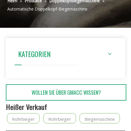
Heim
»
Produkte
»
Doppelkopfbiegemaschine
»
Automatische Doppelkopf-Biegemaschine
KATEGORIEN
WOLLEN SIE ÜBER GMACC WISSEN?
Heißer Verkauf
Rohrbieger
Rohrbieger
Biegemaschine