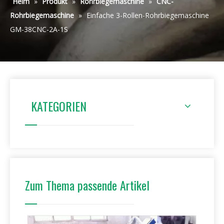
Heim
»
Produkt
»
Rohrbiegemaschine
»
CNC-
Rohrbiegemaschine
»
Einfache 3-Rollen-Rohrbiegemaschine
GM-38CNC-2A-1S
KATEGORIEN
Zum Thema passende Artikel