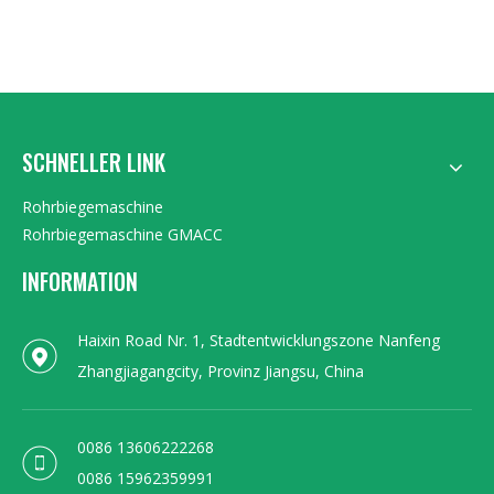
38
SCHNELLER LINK
Rohrbiegemaschine
Rohrbiegemaschine GMACC
INFORMATION
Haixin Road Nr. 1, Stadtentwicklungszone Nanfeng
Zhangjiagangcity, Provinz Jiangsu, China
0086 13606222268
0086 15962359991