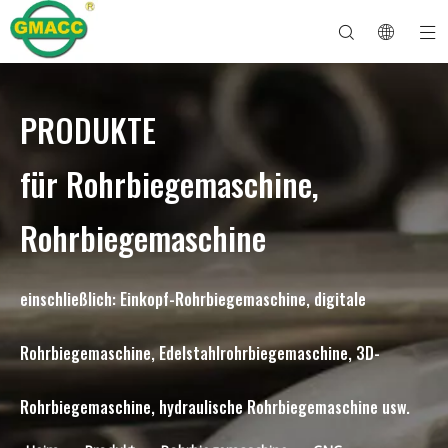
PRODUKTE
Hydraulische Rohrbiegemaschine
Rohrbiegemaschine
Rohrbiegemaschine
Rohrbiegemaschine
Über GMACC
Sicherheitsleitfaden für Rohrbieger
Rohrbiegemaschine
CNC-Rohrbieger
Biegemaschine für Metallrohre
Nach Dienst
Rohrendenformmaschine
Elektrische Rohrbiegemaschine
für Rohrbiegemaschine,
Rohrbiegemaschine
einschließlich: Einkopf-Rohrbiegemaschine, digitale
Rohrbiegemaschine, Edelstahlrohrbiegemaschine, 3D-
Rohrbiegemaschine, hydraulische Rohrbiegemaschine usw.