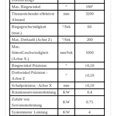
Max. Biegewinkel
°
190°
Th
r
ausreichender effektiver
mm
32
00
Abstand
Biegegeschwindigkeit
°/Sek
6
0
(max.)
Max. Drehzahl (Achse Z)
°/Sek
20
0
Max.
füttern
Geschwindigkeit
mm/Sek
10
00
(Achse X.)
Biegewinkel Präzision
°
±0,10
Drehwinkel Präzision -
°
±0,10
Achse Z
Schaltpräzision - Achse X
mm
±0,10
Rotationsservomotorleistung
KW
0.4
Zufuhr von
KW
0.75
Servomotorleistung
Systemmotor
Leistung
KW
4