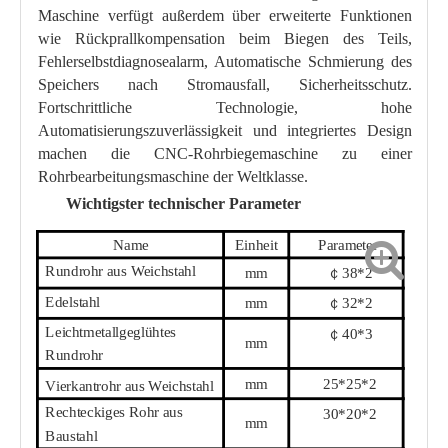
Maschine verfügt außerdem über erweiterte Funktionen
wie Rückprallkompensation beim Biegen des Teils,
Fehlerselbstdiagnosealarm, Automatische Schmierung des
Speichers nach Stromausfall, Sicherheitsschutz.
Fortschrittliche Technologie, hohe
Automatisierungszuverlässigkeit und integriertes Design
machen die CNC-Rohrbiegemaschine zu einer
Rohrbearbeitungsmaschine der Weltklasse.
Wichtigster technischer Parameter
Name
Einheit
Parameter
Rundrohr aus Weichstahl
mm
￠
38
*
2
Edelstahl
mm
￠
32
*
2
Leichtmetallgeglühtes
￠
40
*
3
mm
Rundrohr
mm
25
*
25
*
2
Vierkantrohr aus Weichstahl
Rechteckiges Rohr aus
30
*
20
*
2
mm
Baustahl