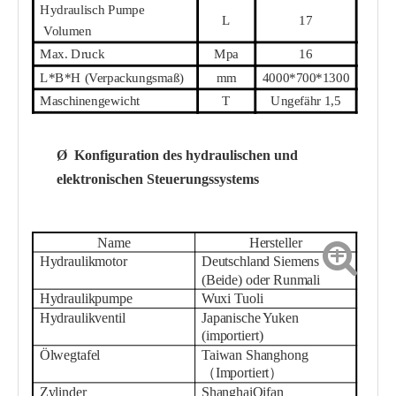
Hydraulisch
Pumpe
L
17
Volumen
Max. Druck
Mpa
16
L*B*H (Verpackungsmaß)
mm
4000*700*1300
Maschinengewicht
T
Ungefähr 1,5
Ø
Konfiguration des hydraulischen und
elektronischen Steuerungssystems
Name
Hersteller
Hydraulikmotor
Deutschland Siemens
(Beide) oder Runmali
Hydraulikpumpe
Wuxi Tuoli
Hydraulikventil
Japanische Yuken
(importiert)
Ölwegtafel
Taiwan Shanghong
（
Importiert
）
Zylinder
Shanghai
Qifan