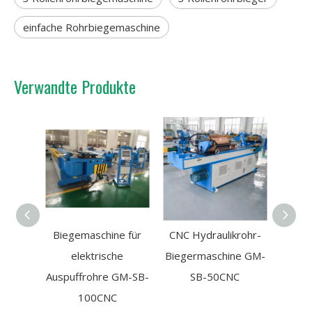
einfache Rohrbiegemaschine
Verwandte Produkte
Biegemaschine für
CNC Hydraulikrohr-
Vol
elektrische
Biegermaschine GM-
Kupfe
Auspuffrohre GM-SB-
SB-50CNC
100CNC
Bad