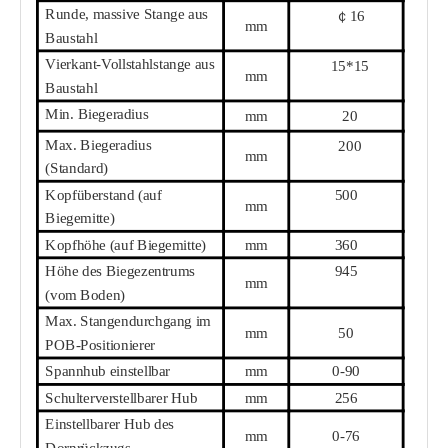
Runde, massive Stange aus
￠
16
mm
Baustahl
Vierkant-Vollstahlstange aus
15
*
15
mm
Baustahl
Min. Biegeradius
mm
20
Max. Biegeradius
200
mm
(Standard)
Kopfüberstand (auf
50
0
mm
Biegemitte)
Kopfhöhe (auf Biegemitte)
mm
36
0
Höhe des Biegezentrums
945
mm
(vom Boden)
Max. Stangendurchgang im
mm
5
0
POB-Positionierer
Spannhub einstellbar
mm
0-
90
Schulterverstellbarer Hub
mm
256
Einstellbarer Hub des
mm
0-
76
Dornrückzugs