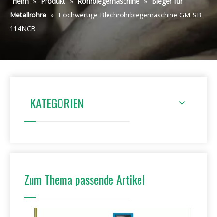
Heim
»
Produkt
»
Rohrbiegemaschine
»
Bieger für
Metallrohre
»
Hochwertige Blechrohrbiegemaschine GM-SB-
114NCB
KATEGORIEN
Zum Thema passende Artikel