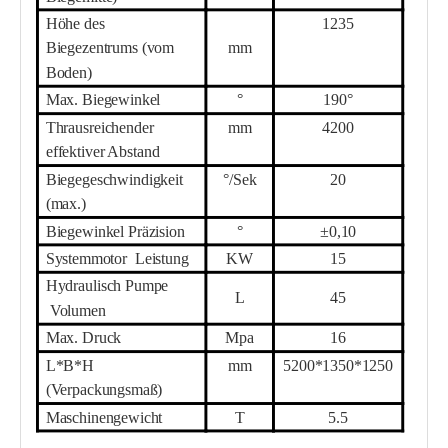
Höhe des
1235
Biegezentrums (vom
mm
Boden)
Max. Biegewinkel
°
190°
Th
r
ausreichender
mm
4
2
00
effektiver Abstand
Biegegeschwindigkeit
°/Sek
20
(max.)
Biegewinkel Präzision
°
±0,10
Systemmotor
Leistung
KW
15
Hydraulisch
Pumpe
L
45
Volumen
Max. Druck
Mpa
16
L*B*H
mm
52
00*1350*1
25
0
(Verpackungsmaß)
Maschinengewicht
T
5.
5