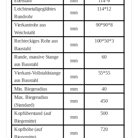
Edelstahl
mm
114*
6
Leichtmetallgeglühtes
114*1
2
mm
Rundrohr
Vierkantrohr aus
90*90*
8
mm
Weichstahl
Rechteckiges Rohr aus
100
*
50
*
3
mm
Baustahl
Runde, massive Stange
60
mm
aus Baustahl
Vierkant-Vollstahlstange
5
5
*5
5
mm
aus Baustahl
Min. Biegeradius
mm
40
Max. Biegeradius
mm
450
(Standard)
Kopfüberstand (auf
500
mm
Biegemitte)
Kopfhöhe (auf
720
mm
Biegemitte)