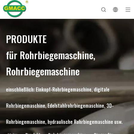
PRODUKTE
Hydraulische Rohrbiegemaschine
Rohrbiegemaschine
Rohrbiegemaschine
Rohrbiegemaschine
Über GMACC
Sicherheitsleitfaden für Rohrbieger
Rohrbiegemaschine
CNC-Rohrbieger
Biegemaschine für Metallrohre
Nach Dienst
Rohrendenformmaschine
Elektrische Rohrbiegemaschine
für Rohrbiegemaschine,
Rohrbiegemaschine
einschließlich: Einkopf-Rohrbiegemaschine, digitale
Rohrbiegemaschine, Edelstahlrohrbiegemaschine, 3D-
Rohrbiegemaschine, hydraulische Rohrbiegemaschine usw.