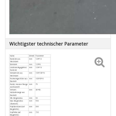
Wichtigster technischer Parameter
Name
Einheit
Parameter
Rundrohr aus
mm
129*14
Weichstahl
Edelstahl
mm
129*8
Leichtmetallgeglühtes
mm
129*16
Rundrohr
Vierkantrohr aus
mm
100*100*6
Weichstahl
Rechteckiges Rohr aus
mm
105*95*6
Baustahl
Runde, massive Stange
mm
75
aus Baustahl
Vierkant-
mm
65*65
Vollstahlstange aus
Baustahl
Min. Biegeradius
mm
50
Max. Biegeradius
mm
550
(Standard)
Kopfüberstand (auf
mm
500
Biegemitte)
Kopfhöhe (auf
mm
720
Biegemitte)