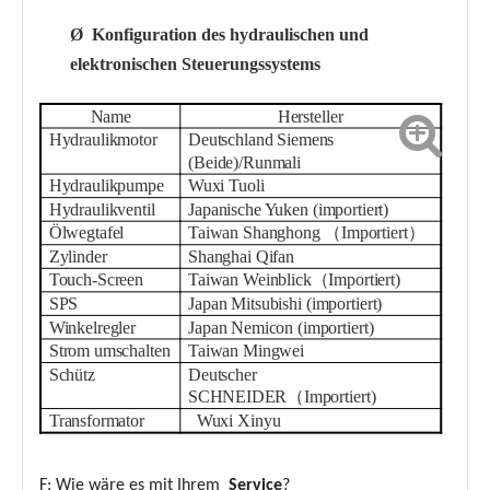
Ø
Konfiguration des hydraulischen und
elektronischen Steuerungssystems
Name
Hersteller
Hydraulikmotor
Deutschland Siemens
(Beide)/Runmali
Hydraulikpumpe
Wuxi Tuoli
Hydraulikventil
Japanische Yuken (importiert)
Ölwegtafel
Taiwan Shanghong
（
Importiert
）
Zylinder
Shanghai
Qifan
Touch-Screen
Taiwan
W
einblick
（
Importiert
)
SPS
Japan Mitsubishi (importiert)
Winkelregler
Japan Nemicon (importiert)
Strom umschalten
Taiwan Mingwei
Schütz
Deutscher
SCHNEIDER
（
Importiert
)
Transformator
Wuxi Xinyu
F: Wie wäre es mit Ihrem
Service
?