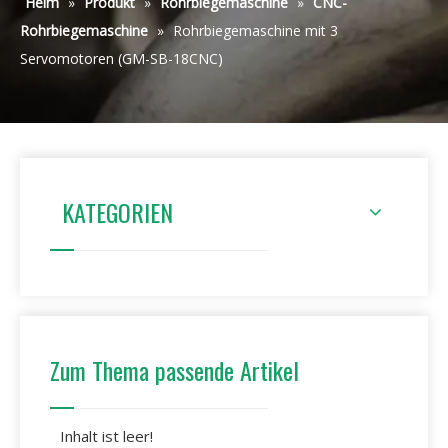
Heim
»
Produkt
»
Rohrbiegemaschine
»
CNC-
Rohrbiegemaschine
»
Rohrbiegemaschine mit 3
Servomotoren (GM-SB-18CNC)
KATEGORIEN
Zum Thema passende Artikel
Inhalt ist leer!