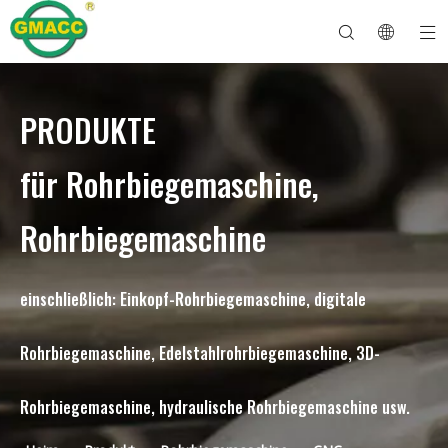
PRODUKTE
Hydraulische Rohrbiegemaschine
Rohrbiegemaschine
Rohrbiegemaschine
Rohrbiegemaschine
Über GMACC
Sicherheitsleitfaden für Rohrbieger
Rohrbiegemaschine
CNC-Rohrbieger
Biegemaschine für Metallrohre
Nach Dienst
Rohrendenformmaschine
Elektrische Rohrbiegemaschine
für Rohrbiegemaschine,
Rohrbiegemaschine
einschließlich: Einkopf-Rohrbiegemaschine, digitale
Rohrbiegemaschine, Edelstahlrohrbiegemaschine, 3D-
Rohrbiegemaschine, hydraulische Rohrbiegemaschine usw.