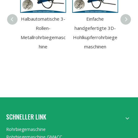
Halbautomatische 3-
Einfache
Hoc
Rollen-
handgefertigte 3D-
Han
Metallrohrbiegemasc
Hohlkupferrohrbiege
A
hine
maschinen
Rohrb
SCHNELLER LINK
Rohrbiegemaschine
Rohrbiegemaschine GMACC