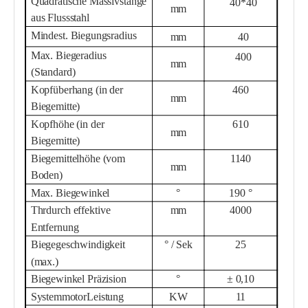
Quadratische Massivstange
40
*
40
mm
aus Flussstahl
Mindest. Biegungsradius
mm
40
Max. Biegeradius
400
mm
(Standard)
Kopfüberhang (in der
46
0
mm
Biegemitte)
Kopfhöhe (in der
610
mm
Biegemitte)
Biegemittelhöhe (vom
1140
mm
Boden)
Max. Biegewinkel
°
190 °
Th
r
durch effektive
mm
40
00
Entfernung
Biegegeschwindigkeit
° / Sek
25
(max.)
Biegewinkel Präzision
°
± 0,10
Systemmotor
Leistung
KW
11