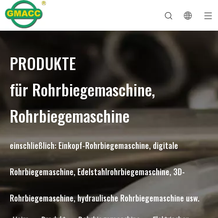
PRODUKTE
Hydraulische Rohrbiegemaschine
Rohrbiegemaschine
Rohrbiegemaschine
Rohrbiegemaschine
Über GMACC
Sicherheitsleitfaden für Rohrbieger
Rohrbiegemaschine
CNC-Rohrbieger
Biegemaschine für Metallrohre
Nach Dienst
Rohrendenformmaschine
Elektrische Rohrbiegemaschine
für Rohrbiegemaschine,
Rohrbiegemaschine
einschließlich: Einkopf-Rohrbiegemaschine, digitale
Rohrbiegemaschine, Edelstahlrohrbiegemaschine, 3D-
Rohrbiegemaschine, hydraulische Rohrbiegemaschine usw.