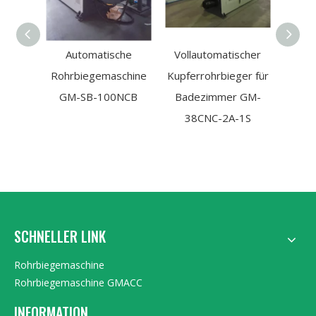
Automatische
Vollautomatischer
E
Rohrbiegemaschine
Kupferrohrbieger für
hyd
GM-SB-100NCB
Badezimmer GM-
38CNC-2A-1S
Rohr
SCHNELLER LINK
Rohrbiegemaschine
Rohrbiegemaschine GMACC
INFORMATION