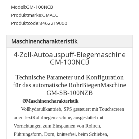
Modell:
GM-100NCB
Produktmarke:
GMACC
Produktcode:
8462219000
Maschinencharakteristik
4-Zoll-Autoauspuff-Biegemaschine
GM-100NCB
Technische Parameter und Konfiguration
für das automatische Rohr
Biegen
Maschine
GM-SB-
100
NZB
Ø
Maschinencharakteristik
Vollhydraulikantrieb, SPS gesteuert mit Touchscreen
oder Text
Rohrbiegemaschine
, ausgestattet mit
Vorrichtungen zum Einspannen von Rohren,
Führungsform, Dorn, knitterfrei, beim Schieben,