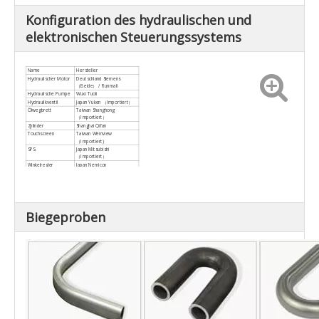
Konfiguration des hydraulischen und
elektronischen Steuerungssystems
Name
Hersteller
Hydraulischer Motor
Deutschland Siemens
（Beide） / Runmali
Hydraulische Pumpe
Wuxi Tuoli
Hydraulikventil
Japan Yuken （Importiert）
Ölwegbrett
Taiwan Shanghong
（Importiert）
Zylinder
Shanghai Qifan
Touchscreen
Taiwan Weinview
（Importiert)
SPS
Japan Mitsubishi
（Importiert）
Winkelregler
Japan Nemicon
（Importiert）
Schalten Sie die
Taiwan Mingwei
Stromversorgung ein
Transformator
Wuxi Xinyu
Schütz
SCHNEIDER
Biegeproben