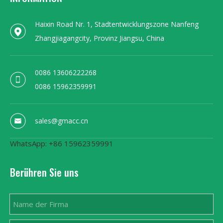
Haixin Road Nr. 1, Stadtentwicklungszone Nanfeng
Zhangjiagangcity, Provinz Jiangsu, China
0086 13606222268
0086 15962359991
sales@gmacc.cn
WhatsApp: +86 15962359991
Berühren Sie uns