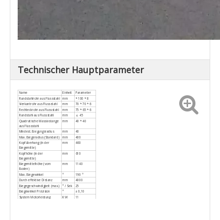
Technischer Hauptparameter
Name
Einheit
Parameter
Rundstahlrohr aus Flussstahl
mm
* 100 * 8
Vierkantrohr aus Flussstahl
mm
70 * 70 * 6
Rechteckrohr aus Flussstahl
mm
75 * 65 * 6
Rundstahl aus Flussstahl
mm
￠ 45
Quadratische Massivstange
mm
40 * 40
aus Flussstahl
Mindest. Biegungsradius
mm
40
Max. Biegeradius (Standard)
mm
400
Kopfüberhang (in der
mm
460
Biegemitte)
Kopfhöhe (in der
mm
610
Biegemitte)
Biegemittelhöhe (vom
mm
1140
Boden)
Max. Biegewinkel
°
190 °
Durch effektive Distanz
mm
4000
Biegegeschwindigkeit (max.)
° / Sek
25
Biegewinkel Präzision
°
± 0,10
System Motorleistung
KW
11
Max. Druck
Mpa
16
L * B * H
mm
5300 * 1350
(Verpackungsdimension)
* 1200
Maschinengewicht
T
ÜBER 4.5