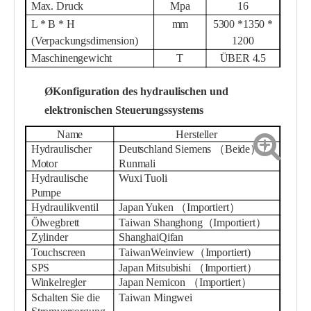
Max. Druck
Mpa
16
L * B * H
mm
53
00 *
135
0 *
(Verpackungsdimension)
1
20
0
Maschinengewicht
T
ÜBER 4.5
Ø
Konfiguration des hydraulischen und
elektronischen Steuerungssystems
Name
Hersteller
Hydraulischer
Deutschland Siemens （Beide） /
Motor
Runmali
Hydraulische
Wuxi Tuoli
Pumpe
Hydraulikventil
Japan Yuken （Importiert）
Ölwegbrett
Taiwan Shanghong
（
Importiert
）
Zylinder
Shanghai
Qifan
Touchscreen
Taiwan
W
einview
（
Importiert
)
SPS
Japan Mitsubishi （Importiert）
Winkelregler
Japan Nemicon （Importiert）
Schalten Sie die
Taiwan Mingwei