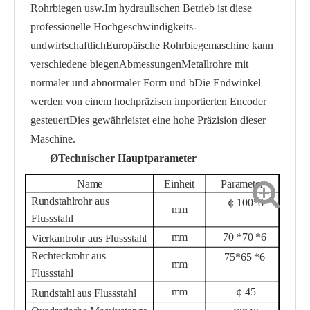
Rohrbiegen usw.
Im hydraulischen Betrieb ist diese
professionelle Hochgeschwindigkeits-
und
wirtschaftlich
Europäische Rohrbiegemaschine kann
verschiedene biegen
Abmessungen
Metallrohre mit
normaler und abnormaler Form und b
Die Endwinkel
werden von einem hochpräzisen importierten Encoder
gesteuert
Dies gewährleistet eine hohe Präzision dieser
Maschine.
Ø
Technischer Hauptparameter
Name
Einheit
Parameter
Rundstahlrohr aus
￠
100
*
8
mm
Flussstahl
mm
7
0 *
7
0 *
6
Vierkantrohr aus Flussstahl
Rechteckrohr aus
75
*
6
5 *
6
mm
Flussstahl
mm
￠
45
Rundstahl aus Flussstahl