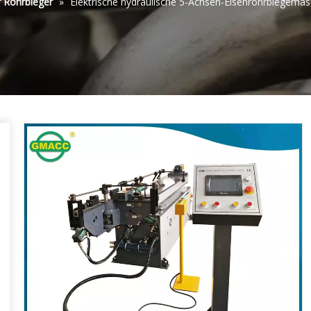
r Rohrbieger
»
Elektrische hydraulische 5-Achsen-Eisenrohrbiegemas