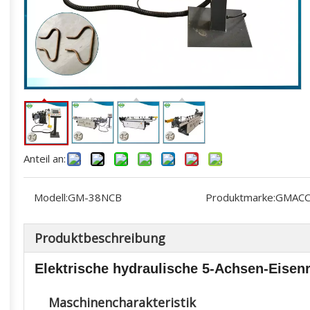
Anteil an:
Modell:
GM-38NCB
Produktmarke:
GMAC
Produktbeschreibung
Elektrische hydraulische 5-Achsen-Eise
Maschinencharakteristik