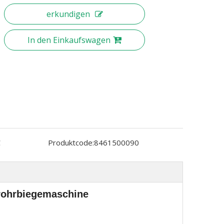
erkundigen
In den Einkaufswagen
C
Produktcode:
8461500090
nrohrbiegemaschine