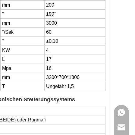
mm
200
°
190°
mm
3000
°/Sek
60
°
±0,10
KW
4
L
17
Mpa
16
mm
3200*700*1300
T
Ungefähr 1,5
tronischen Steuerungssystems
+86 159
BEIDE) oder Runmali
sales@g