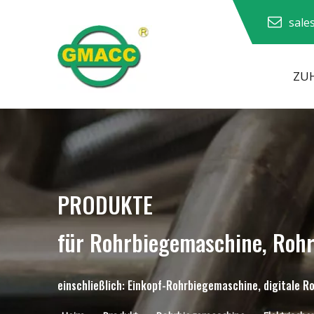
sale
ZU
Hydraulische Rohrbiegemaschine
PRODUKTE
für Rohrbiegemaschine, Roh
einschließlich: Einkopf-Rohrbiegemaschine, digitale