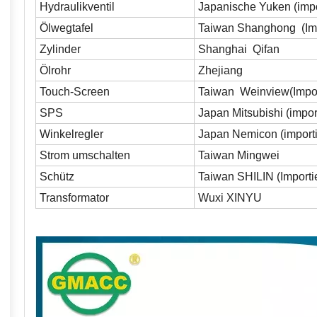
Hydraulikventil
Japanische Yuken (impor
Ölwegtafel
Taiwan Shanghong (Imp
Zylinder
Shanghai Qifan
Ölrohr
Zhejiang
Touch-Screen
Taiwan Weinview(Import
SPS
Japan Mitsubishi (import
Winkelregler
Japan Nemicon (importi
Strom umschalten
Taiwan Mingwei
Schütz
Taiwan SHILIN (Importie
Transformator
Wuxi XINYU