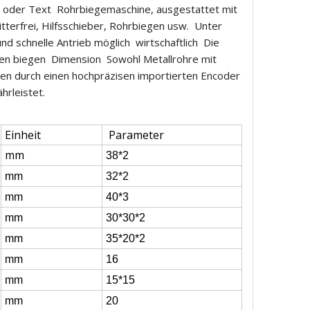
en oder Text Rohrbiegemaschine, ausgestattet mit
terfrei, Hilfsschieber, Rohrbiegen usw. Unter
und schnelle Antrieb möglich wirtschaftlich Die
en biegen Dimension Sowohl Metallrohre mit
en durch einen hochpräzisen importierten Encoder
ährleistet.
Einheit
Parameter
mm
38*2
mm
32*2
mm
40*3
mm
30*30*2
mm
35*20*2
mm
16
mm
15*15
mm
20