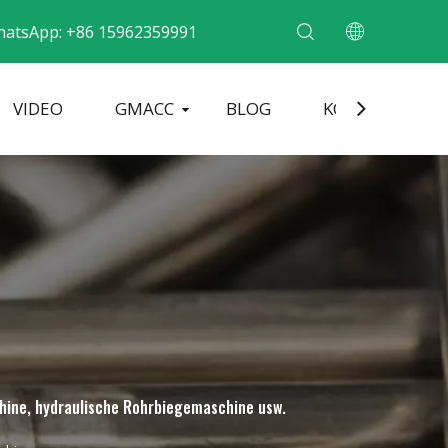
hatsApp: +86 15962359991
VIDEO
GMACC
BLOG
KONTAKT
ne für Metallrohre
Rohrendenformmaschine
Elektrische Rohrbiegemaschine
hine, hydraulische Rohrbiegemaschine usw.