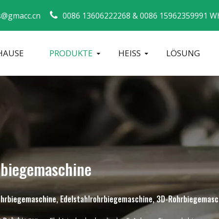
s@gmacc.cn
0086 13606222268 &
0086 15962359991 W
HAUSE
PRODUKTE
HEISS
LÖSUNG
Sicherheitsleitfaden für Rohrbieger
Biegemaschi
rbiegemaschine
 Rohrbiegemaschine, Edelstahlrohrbiegemaschine, 3D-Rohrbiegemasc