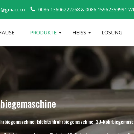
s@gmacc.cn
0086 13606222268 &
0086 15962359991 W
HAUSE
PRODUKTE
HEISS
LÖSUNG
Sicherheitsleitfaden für Rohrbieger
Biegemaschi
rbiegemaschine
 Rohrbiegemaschine, Edelstahlrohrbiegemaschine, 3D-Rohrbiegemasc