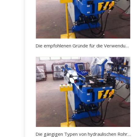
Die empfohlenen Gründe für die Verwendung einer hydraulischen Rohrbiegemaschine
Die gängigen Typen von hydraulischen Rohrbiegemaschinen auf dem Markt