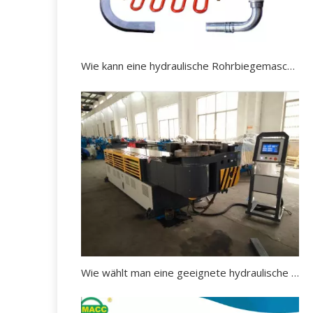
Wie kann eine hydraulische Rohrbiegemaschine effektiv gewartet werden?
Wie wählt man eine geeignete hydraulische Rohrbiegemaschine aus?