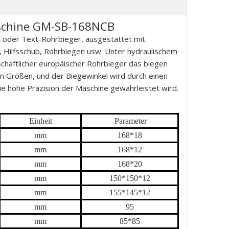
aschine GM-SB-168NCB
n oder Text-Rohrbieger, ausgestattet mit
 Hilfsschub, Rohrbiegen usw. Unter hydraulischem
tschaftlicher europäischer Rohrbieger das biegen
n Größen, und der Biegewinkel wird durch einen
e hohe Präzision der Maschine gewährleistet wird.
Einheit
Parameter
mm
1
68
*
18
mm
1
68
*
12
mm
1
68
*
20
mm
15
0*
15
0*
12
mm
155
*
145
*
12
mm
95
mm
85
*
85