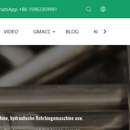
hatsApp: +86 15962359991
VIDEO
GMACC
BLOG
KONTAKT
ne für Metallrohre
Rohrendenformmaschine
Elektrische Rohrbiegemaschine
hine, hydraulische Rohrbiegemaschine usw.