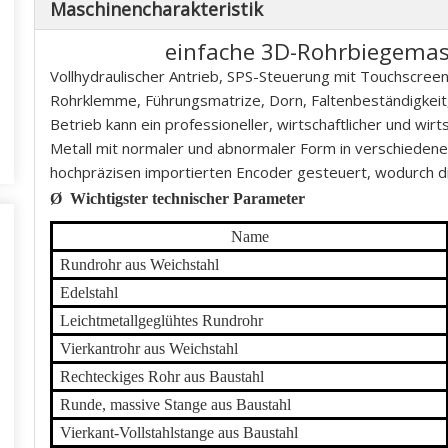
Maschinencharakteristik
einfache 3D-Rohrbiegem
Vollhydraulischer Antrieb, SPS-Steuerung mit Touchscree
Rohrklemme, Führungsmatrize, Dorn, Faltenbeständigkeit,
Betrieb kann ein professioneller, wirtschaftlicher und wir
Metall mit normaler und abnormaler Form in verschiedene
hochpräzisen importierten Encoder gesteuert, wodurch di
Ø
Wichtigster technischer Parameter
Name
Rundrohr aus Weichstahl
Edelstahl
Leichtmetallgeglühtes Rundrohr
Vierkantrohr aus Weichstahl
Rechteckiges Rohr aus Baustahl
Runde, massive Stange aus Baustahl
Vierkant-Vollstahlstange aus Baustahl