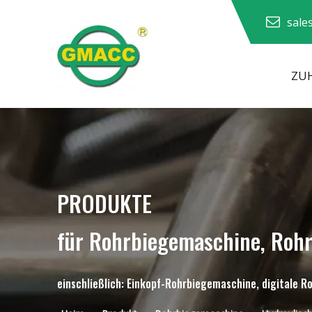
sale
ZU
Hydraulische Rohrbiegemaschine
PRODUKTE
für Rohrbiegemaschine, Roh
einschließlich: Einkopf-Rohrbiegemaschine, digitale