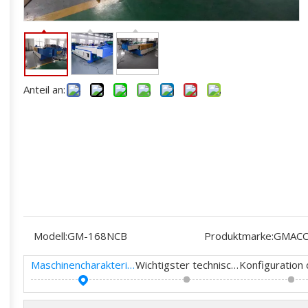
Anteil an:
Modell:
GM-168NCB
Produktmarke:
GMAC
Maschinencharakteristik
Wichtigster technischer Parameter