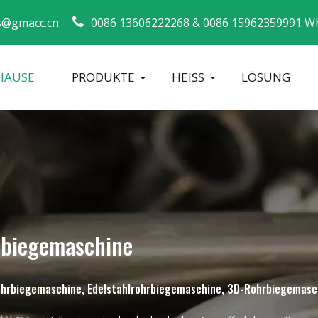
s@gmacc.cn
0086 13606222268 &
0086 15962359991 W
HAUSE
PRODUKTE
HEISS
LÖSUNG
Sicherheitsleitfaden für Rohrbieger
Biegemaschi
rbiegemaschine
 Rohrbiegemaschine, Edelstahlrohrbiegemaschine, 3D-Rohrbiegemasc