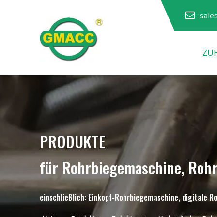
sale
ZU
Hydraulische Rohrbiegemaschine
PRODUKTE
für Rohrbiegemaschine, Roh
einschließlich: Einkopf-Rohrbiegemaschine, digitale