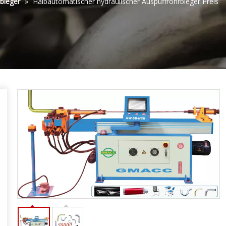
bieger
»
Halbautomatischer hydraulischer Auspuffrohrbieger Preis