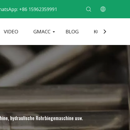
hatsApp: +86 15962359991
VIDEO
GMACC
BLOG
KONTAKT
ne für Metallrohre
Rohrendenformmaschine
Elektrische Rohrbiegemaschine
hine, hydraulische Rohrbiegemaschine usw.