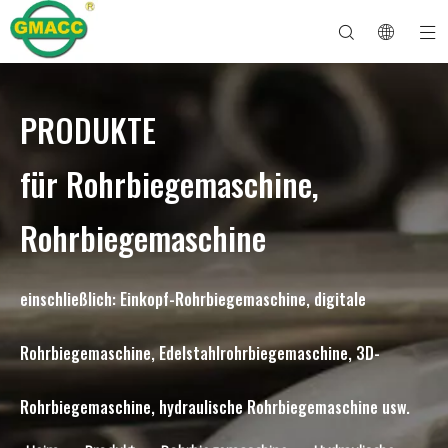
PRODUKTE
Hydraulische Rohrbiegemaschine
Rohrbiegemaschine
Rohrbiegemaschine
Rohrbiegemaschine
Über GMACC
Sicherheitsleitfaden für Rohrbieger
Rohrbiegemaschine
CNC-Rohrbieger
Biegemaschine für Metallrohre
Nach Dienst
Rohrendenformmaschine
Elektrische Rohrbiegemaschine
für Rohrbiegemaschine,
Rohrbiegemaschine
einschließlich: Einkopf-Rohrbiegemaschine, digitale
Rohrbiegemaschine, Edelstahlrohrbiegemaschine, 3D-
Rohrbiegemaschine, hydraulische Rohrbiegemaschine usw.