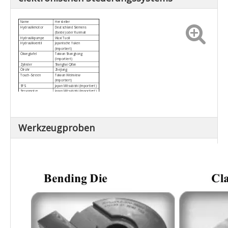
Name
Hersteller
Hydraulikmotor
Deutschland Siemens
(Beide) oder Runmali
Hydraulikpumpe
Wuxi Tuoli
Hydraulikventil
Japanische Yuken
(importiert)
Ölwegtafel
Taiwan Shanghong
(Importiert)
Zylinder
Shanghai Qifan
Ölrohr
Zhejiang
Touch-Screen
Taiwan Weinview
(importiert)
SPS
Japan Mitsubishi (importiert)
Servomotor
Japan Mitsubishi (importiert)
Winkelregler
Japan Nemicon (importiert)
Strom umschalten
Taiwan MINGWEI
Schütz
Schneider
Werkzeugproben