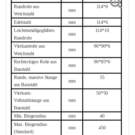
Rundrohr aus
114*8
mm
Weichstahl
Edelstahl
mm
114*
6
Leichtmetallgeglühtes
114*10
mm
Rundrohr
Vierkantrohr aus
90*90*6
mm
Weichstahl
Rechteckiges Rohr aus
90*85*6
mm
Baustahl
Runde, massive Stange
55
mm
aus Baustahl
Vierkant-
50*50
Vollstahlstange aus
mm
Baustahl
Min. Biegeradius
mm
40
Max. Biegeradius
mm
450
(Standard)