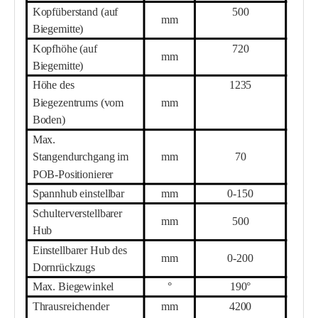
Kopfüberstand (auf
500
mm
Biegemitte)
Kopfhöhe (auf
720
mm
Biegemitte)
Höhe des
1235
Biegezentrums (vom
mm
Boden)
Max.
Stangendurchgang im
mm
70
POB-Positionierer
Spannhub einstellbar
mm
0-150
Schulterverstellbarer
mm
500
Hub
Einstellbarer Hub des
mm
0-200
Dornrückzugs
Max. Biegewinkel
°
190°
Th
r
ausreichender
mm
42
00