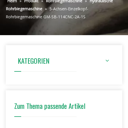
Heim
»
Produkt
»
Rohrbiegemaschine
»
Hydraulische
Rohrbiegemaschine
»
5-Achsen-Einzelkopf-
Rohrbiegemaschine GM-SB-114CNC-2A-1S
KATEGORIEN
Zum Thema passende Artikel