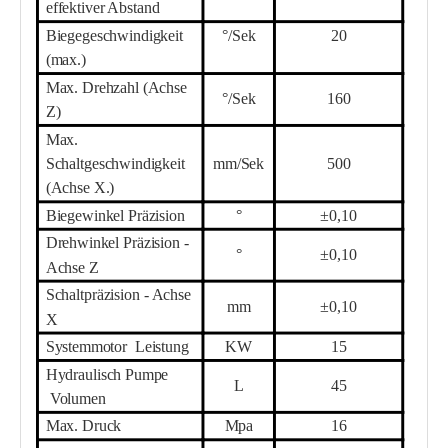
effektiver Abstand
Biegegeschwindigkeit
°/Sek
20
(max.)
Max. Drehzahl (Achse
°/Sek
160
Z)
Max.
Schaltgeschwindigkeit
mm/Sek
500
(Achse X.)
Biegewinkel Präzision
°
±0,10
Drehwinkel Präzision -
°
±0,10
Achse Z
Schaltpräzision - Achse
mm
±0,10
X
Systemmotor
Leistung
KW
15
Hydraulisch
Pumpe
L
45
Volumen
Max. Druck
Mpa
16