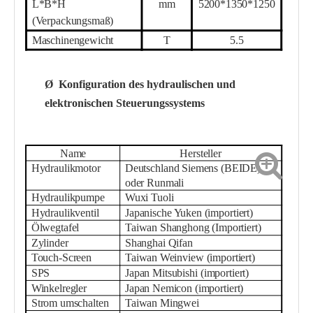
L*B*H
mm
52
00*1350*1
25
0
(Verpackungsmaß)
Maschinengewicht
T
5.
5
Ø
Konfiguration des hydraulischen und
elektronischen Steuerungssystems
Name
Hersteller
Hydraulikmotor
Deutschland Siemens (BEIDE)
oder Runmali
Hydraulikpumpe
Wuxi Tuoli
Hydraulikventil
Japanische Yuken (importiert)
Ölwegtafel
Taiwan Shanghong (Importiert)
Zylinder
Shanghai Qifan
Touch-Screen
Taiwan Weinview (importiert)
SPS
Japan Mitsubishi (importiert)
Winkelregler
Japan Nemicon (importiert)
Strom umschalten
Taiwan Mingwei