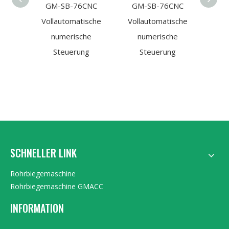
GM-SB-76CNC
GM-SB-76CNC
Sta
Vollautomatische
Vollautomatische
Rohr
numerische
numerische
GM
Steuerung
Steuerung
SCHNELLER LINK
Rohrbiegemaschine
Rohrbiegemaschine GMACC
INFORMATION