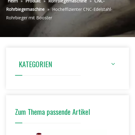
Heim
»
Produkt
»
Rohrbiegemaschine
»
CNC-
Rohrbiegemaschine
»
Hocheffizienter CNC-Edelstahl-
Rohrbieger mit Booster
KATEGORIEN
Zum Thema passende Artikel