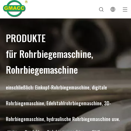
PRODUKTE
Hydraulische Rohrbiegemaschine
Rohrbiegemaschine
Rohrbiegemaschine
Rohrbiegemaschine
Über GMACC
Sicherheitsleitfaden für Rohrbieger
Rohrbiegemaschine
CNC-Rohrbieger
Biegemaschine für Metallrohre
Nach Dienst
Rohrendenformmaschine
Elektrische Rohrbiegemaschine
für Rohrbiegemaschine,
Rohrbiegemaschine
einschließlich: Einkopf-Rohrbiegemaschine, digitale
Rohrbiegemaschine, Edelstahlrohrbiegemaschine, 3D-
Rohrbiegemaschine, hydraulische Rohrbiegemaschine usw.