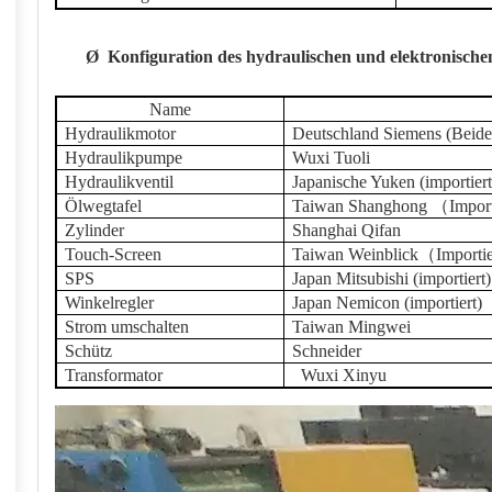
Ø
Konfiguration des hydraulischen und elektronisch
Name
Hydraulikmotor
Deutschland Siemens (Beid
Hydraulikpumpe
Wuxi Tuoli
Hydraulikventil
Japanische Yuken (importiert
Ölwegtafel
Taiwan Shanghong
（
Import
Zylinder
Shanghai
Qifan
Touch-Screen
Taiwan
W
einblick
（
Importie
SPS
Japan Mitsubishi (importiert)
Winkelregler
Japan Nemicon (importiert)
Strom umschalten
Taiwan Mingwei
Schütz
Schneider
Transformator
Wuxi Xinyu