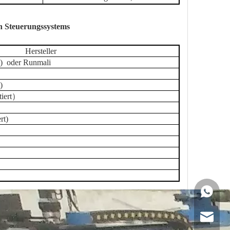
en Steuerungssystems
Hersteller
e) oder Runmali
)
iert
）
rt
)
+86 159
sales@g