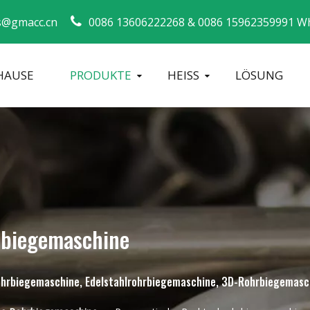
s@gmacc.cn
0086 13606222268 &
0086 15962359991 W
HAUSE
PRODUKTE
HEISS
LÖSUNG
Sicherheitsleitfaden für Rohrbieger
Biegemaschi
rbiegemaschine
 Rohrbiegemaschine, Edelstahlrohrbiegemaschine, 3D-Rohrbiegemasc