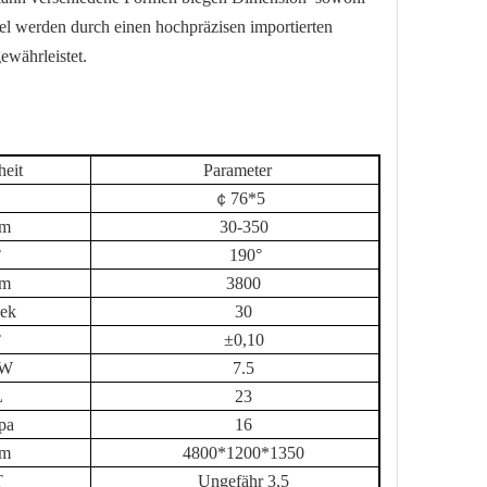
l werden durch einen hochpräzisen importierten
gewährleistet.
heit
Parameter
￠
76
*
5
m
3
0-
35
0
°
190°
m
380
0
Sek
3
0
°
±0,10
W
7.5
L
23
pa
16
m
48
00*1
20
0*13
5
0
T
Ungefähr 3,5