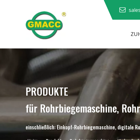
sale
ZU
Hydraulische Rohrbiegemaschine
PRODUKTE
für Rohrbiegemaschine, Roh
einschließlich: Einkopf-Rohrbiegemaschine, digitale