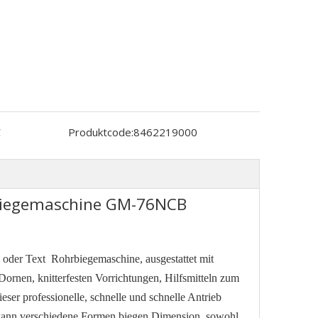
C
Produktcode:
8462219000
biegemaschine GM-76NCB
 oder Text
Rohrbiegemaschine
, ausgestattet mit
nen, knitterfesten Vorrichtungen, Hilfsmitteln zum
eser professionelle, schnelle und schnelle Antrieb
ann verschiedene Formen biegen
Dimension
sowohl