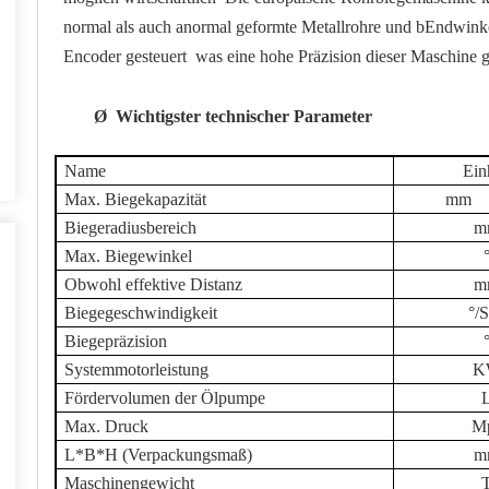
normal als auch anormal geformte Metallrohre und b
Endwinke
Encoder gesteuert
was eine hohe Präzision dieser Maschine 
Ø
Wichtigster technischer Parameter
Name
Ein
Max. Biegekapazität
mm
Biegeradiusbereich
m
Max. Biegewinkel
Obwohl effektive Distanz
m
Biegegeschwindigkeit
°/
Biegepräzision
Systemmotorleistung
K
Fördervolumen der Ölpumpe
Max. Druck
M
L*B*H (Verpackungsmaß)
m
Maschinengewicht