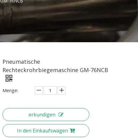
e GM-76NCB
Pneumatische
Rechteckrohrbiegemaschine GM-76NCB
Menge:
erkundigen
In den Einkaufswagen