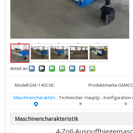
Anteil an:
Modell:
GM-140CNC
Produktmarke:
GMAC
Maschinencharakteristik
Technischer Hauptparameter
Maschinencharakteristik
4-Zoll-Auspuffbiegemas