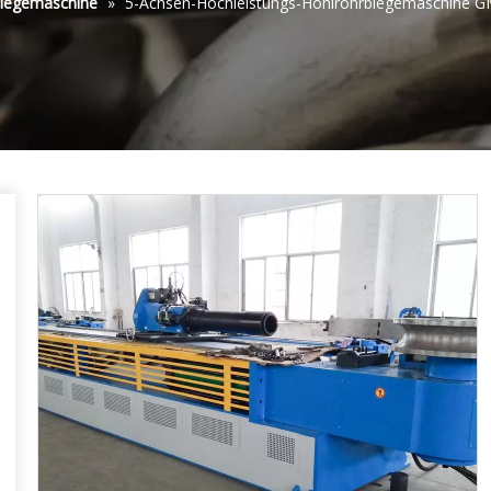
iegemaschine
»
5-Achsen-Hochleistungs-Hohlrohrbiegemaschine 