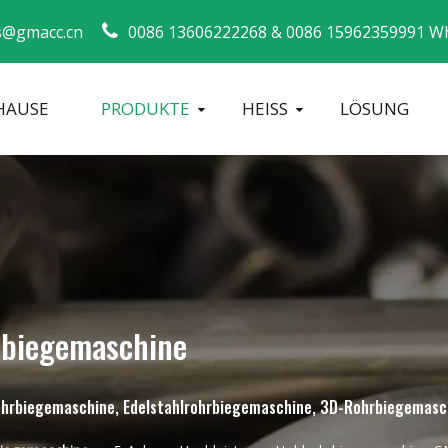
s@gmacc.cn
0086 13606222268 &
0086 15962359991 W
HAUSE
PRODUKTE
HEISS
LÖSUNG
Sicherheitsleitfaden für Rohrbieger
Biegemaschi
rbiegemaschine
 Rohrbiegemaschine, Edelstahlrohrbiegemaschine, 3D-Rohrbiegemasc