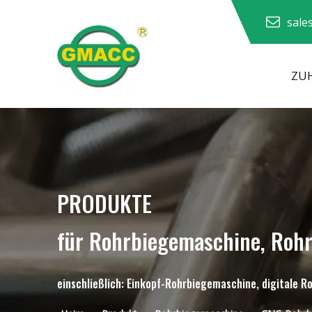
sale
ZU
Hydraulische Rohrbiegemaschine
PRODUKTE
für Rohrbiegemaschine, Roh
einschließlich: Einkopf-Rohrbiegemaschine, digitale