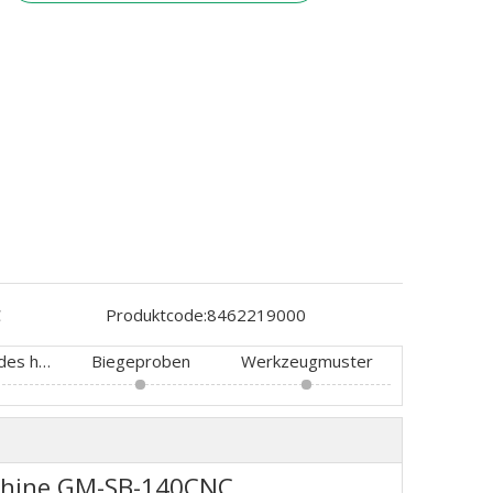
C
Produktcode:
8462219000
Konfiguration des hydraulischen und elektronischen Steuerungssystems
Biegeproben
Werkzeugmuster
chine GM-SB-140CNC