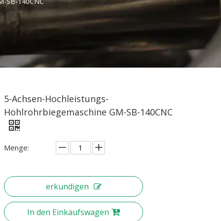
GM-SB-140CNC
5-Achsen-Hochleistungs-
Hohlrohrbiegemaschine GM-SB-140CNC
Menge:
erkundigen
In den Einkaufswagen