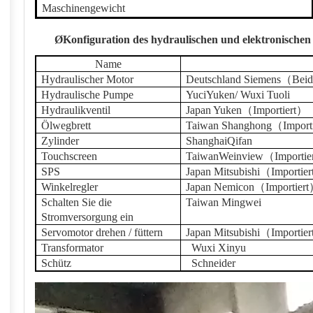
Maschinengewicht
Ø
Konfiguration des hydraulischen und elektronischen
Name
Hydraulischer Motor
Deutschland Siemens
（
Beid
Hydraulische Pumpe
Yuci
Yuken
/ Wuxi Tuoli
Hydraulikventil
Japan Yuken
（
Importiert
）
Ölwegbrett
Taiwan Shanghong
（
Import
Zylinder
Shanghai
Qifan
Touchscreen
Taiwan
W
einview
（
Importie
SPS
Japan Mitsubishi
（
Importier
Winkelregler
Japan Nemicon
（
Importiert
Schalten Sie die
Taiwan Mingwei
Stromversorgung ein
Servomotor drehen / füttern
Japan Mitsubishi
（
Importier
Transformator
Wuxi Xinyu
Schütz
Schneider