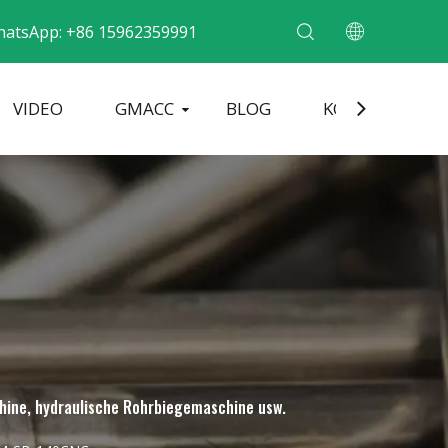
hatsApp: +86 15962359991
VIDEO
GMACC
BLOG
KONTAKT
ne für Metallrohre
Rohrendenformmaschine
Elektrische Rohrbiegemaschine
hine, hydraulische Rohrbiegemaschine usw.