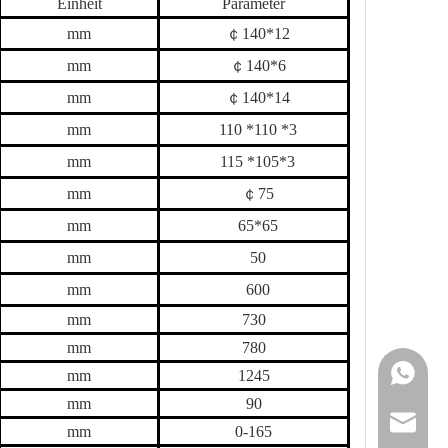
Einheit
Parameter
mm
￠
140
*
12
mm
￠
140
*
6
mm
￠
140
*
14
mm
11
0 *
11
0 *
3
mm
11
5 *
105
*
3
mm
￠
75
mm
65
*
65
mm
5
0
mm
60
0
mm
730
mm
78
0
+86 159
mm
1245
mm
9
0
sales@g
mm
0-
165