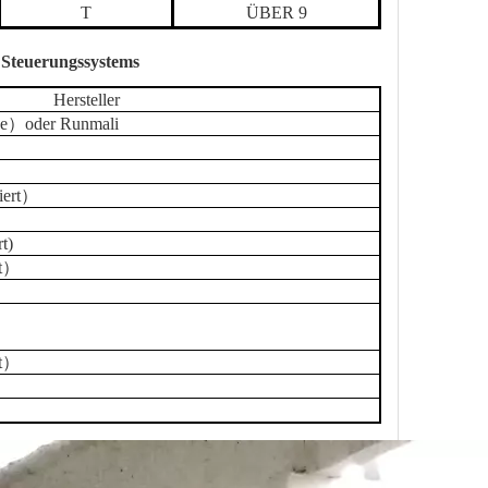
T
ÜBER 9
 Steuerungssystems
Hersteller
e
）
oder Runmali
iert
）
rt
)
t
）
）
t
）