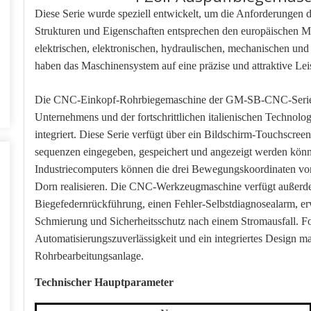
Diese Serie wurde speziell entwickelt, um die Anforderungen de
Strukturen und Eigenschaften entsprechen den europäischen M
elektrischen, elektronischen, hydraulischen, mechanischen u
haben das Maschinensystem auf eine präzise und attraktive Lei
Die CNC-Einkopf-Rohrbiegemaschine der GM-SB-CNC-Serie is
Unternehmens und der fortschrittlichen italienischen Technolo
integriert. Diese Serie verfügt über ein Bildschirm-Touchscree
sequenzen eingegeben, gespeichert und angezeigt werden könn
Industriecomputers können die drei Bewegungskoordinaten von
Dorn realisieren. Die CNC-Werkzeugmaschine verfügt außerd
Biegefedernrückführung, einen Fehler-Selbstdiagnosealarm, er
Schmierung und Sicherheitsschutz nach einem Stromausfall. Fo
Automatisierungszuverlässigkeit und ein integriertes Design
Rohrbearbeitungsanlage.
Technischer Hauptparameter