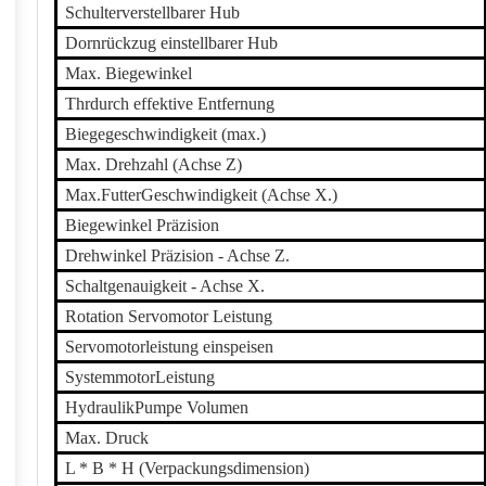
Schulterverstellbarer Hub
Dornrückzug einstellbarer Hub
Max. Biegewinkel
Th
r
durch effektive Entfernung
Biegegeschwindigkeit (max.)
Max. Drehzahl (Achse Z)
Max.
Futter
Geschwindigkeit (Achse X.)
Biegewinkel Präzision
Drehwinkel Präzision - Achse Z.
Schaltgenauigkeit - Achse X.
Rotation Servomotor Leistung
Servomotorleistung einspeisen
Systemmotor
Leistung
Hydraulik
Pumpe
Volumen
Max. Druck
L * B * H (Verpackungsdimension)