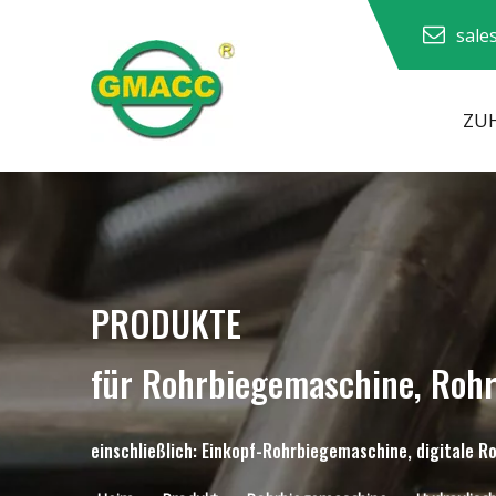
sale
ZU
Hydraulische Rohrbiegemaschine
PRODUKTE
für Rohrbiegemaschine, Roh
einschließlich: Einkopf-Rohrbiegemaschine, digitale