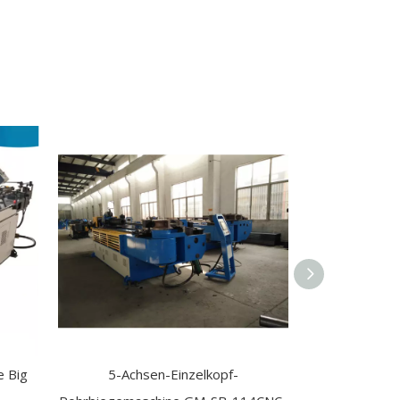
e Big
5-Achsen-Einzelkopf-
4-Zoll-Hochl