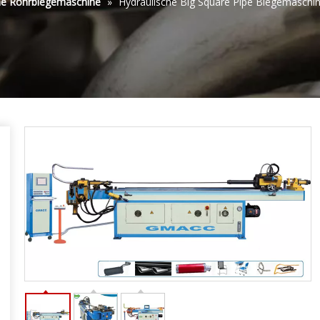
he Rohrbiegemaschine
»
Hydraulische Big Square Pipe Biegemaschi