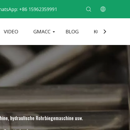
hatsApp: +86 15962359991
VIDEO
GMACC
BLOG
KONTAKT
ne für Metallrohre
Rohrendenformmaschine
Elektrische Rohrbiegemaschine
hine, hydraulische Rohrbiegemaschine usw.