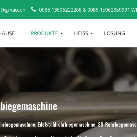
s@gmacc.cn
0086 13606222268 &
0086 15962359991 W
HAUSE
PRODUKTE
HEISS
LÖSUNG
Sicherheitsleitfaden für Rohrbieger
Biegemaschi
rbiegemaschine
 Rohrbiegemaschine, Edelstahlrohrbiegemaschine, 3D-Rohrbiegemasc