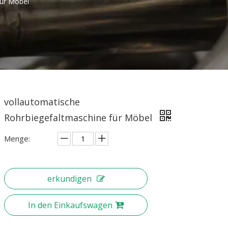
für Möbel
vollautomatische
Rohrbiegefaltmaschine für Möbel
Menge:
erkundigen
In den Einkaufswagen