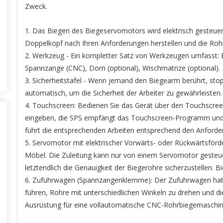
Zweck.
1. Das Biegen des Biegeservomotors wird elektrisch gesteu
Doppelkopf nach Ihren Anforderungen herstellen und die Rohr
2. Werkzeug - Ein kompletter Satz von Werkzeugen umfasst: 
Spannzange (CNC), Dorn (optional), Wischmatrize (optional).
3. Sicherheitstafel - Wenn jemand den Biegearm berührt, sto
automatisch, um die Sicherheit der Arbeiter zu gewährleisten.
4. Touchscreen: Bedienen Sie das Gerät über den Touchscree
eingeben, die SPS empfängt das Touchscreen-Programm und 
führt die entsprechenden Arbeiten entsprechend den Anforde
5. Servomotor mit elektrischer Vorwärts- oder Rückwärtsförd
Möbel. Die Zuleitung kann nur von einem Servomotor gesteue
letztendlich die Genauigkeit der Biegerohre sicherzustellen. 
6. Zufuhrwagen (Spannzangenklemme): Der Zufuhrwagen hat d
führen, Rohre mit unterschiedlichen Winkeln zu drehen und di
Ausrüstung für eine vollautomatische CNC-Rohrbiegemaschin