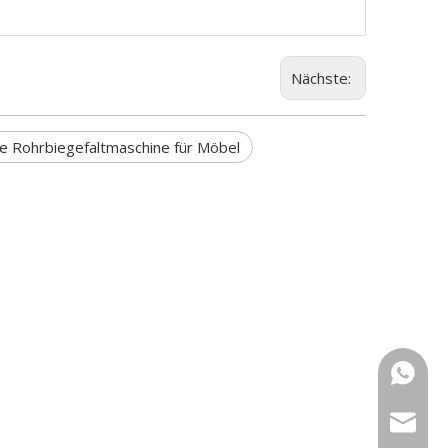
Nächste:
e Rohrbiegefaltmaschine für Möbel
+86 159
sales@g