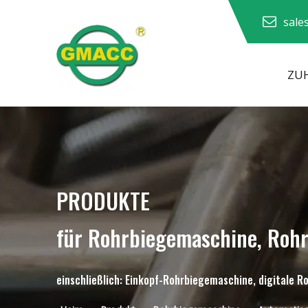
sale
ZU
Hydraulische Rohrbiegemaschine
PRODUKTE
für Rohrbiegemaschine, Roh
einschließlich: Einkopf-Rohrbiegemaschine, digitale