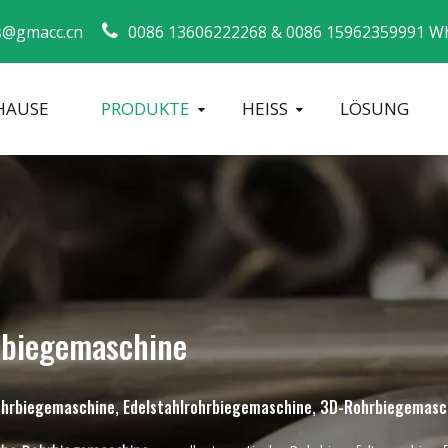
s@gmacc.cn
0086 13606222268 &
0086 15962359991 W
HAUSE
PRODUKTE
HEISS
LÖSUNG
Sicherheitsleitfaden für Rohrbieger
Biegemaschi
rbiegemaschine
 Rohrbiegemaschine, Edelstahlrohrbiegemaschine, 3D-Rohrbiegemasc