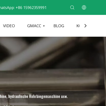
hatsApp: +86 15962359991
VIDEO
GMACC
BLOG
KONTAKT
ne für Metallrohre
Rohrendenformmaschine
Elektrische Rohrbiegemaschine
hine, hydraulische Rohrbiegemaschine usw.