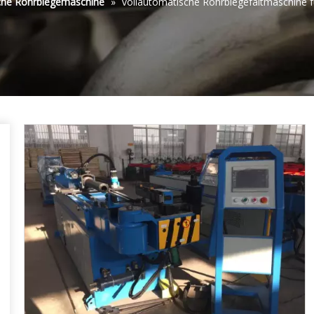
che Rohrbiegemaschine
»
vollautomatische Rohrbiegefaltmaschine 