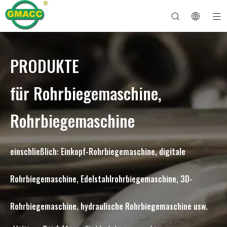
PRODUKTE
Hydraulische Rohrbiegemaschine
Rohrbiegemaschine
Rohrbiegemaschine
Rohrbiegemaschine
Über GMACC
Sicherheitsleitfaden für Rohrbieger
Rohrbiegemaschine
CNC-Rohrbieger
Biegemaschine für Metallrohre
Nach Dienst
Rohrendenformmaschine
Elektrische Rohrbiegemaschine
für Rohrbiegemaschine,
Rohrbiegemaschine
einschließlich: Einkopf-Rohrbiegemaschine, digitale
Rohrbiegemaschine, Edelstahlrohrbiegemaschine, 3D-
Rohrbiegemaschine, hydraulische Rohrbiegemaschine usw.