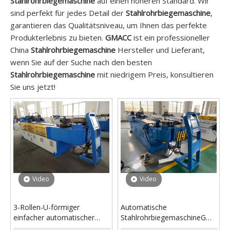
Stahlrohrbiegemaschine
auf einen höheren Standard. Wir
sind perfekt für jedes Detail der
Stahlrohrbiegemaschine
,
garantieren das Qualitätsniveau, um Ihnen das perfekte
Produkterlebnis zu bieten.
GMACC
ist ein professioneller
China
Stahlrohrbiegemaschine
Hersteller und Lieferant,
wenn Sie auf der Suche nach den besten
Stahlrohrbiegemaschine
mit niedrigem Preis, konsultieren
Sie uns jetzt!
Video
Video
3-Rollen-U-förmiger
Automatische
einfacher automatischer
StahlrohrbiegemaschineGM-
Stahlrohrbieger
SB-76CNC