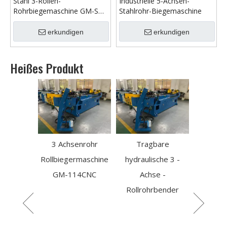
Stahl 3-Rollen-
Industrielle 5-Achsen-
Rohrbiegemaschine GM-SB-
Stahlrohr-Biegemaschine
100CNC
erkundigen
erkundigen
Heißes Produkt
3 Achsenrohr
Tragbare
Rollbiegermaschine
hydraulische 3 -
allrohr-
Elek
GM-114CNC
Achse -
chine mit
Rohrbie
Rollrohrbender
ack
masch
manuel