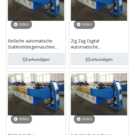
Video
Video
Einfache automatische
Zig Zag Digital
Stahlrohrbiegemaschine
Automatische
GM-SB-100CNC
Stahlrohrbiegemaschine
erkundigen
erkundigen
Video
Video