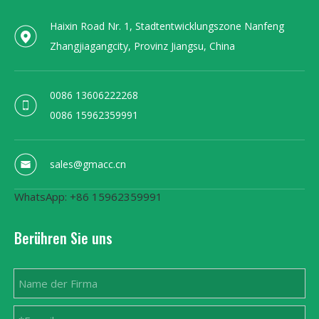
Haixin Road Nr. 1, Stadtentwicklungszone Nanfeng
Zhangjiagangcity, Provinz Jiangsu, China
0086 13606222268
0086 15962359991
sales@gmacc.cn
WhatsApp: +86 15962359991
Berühren Sie uns