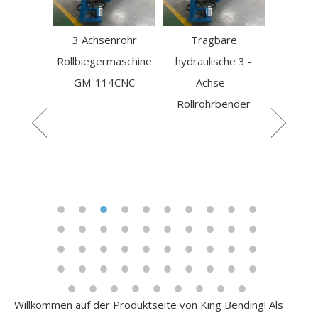
3 Achsenrohr
Tragbare
Rollbiegermaschine
hydraulische 3 -
allrohr-
Elek
GM-114CNC
Achse -
chine mit
Rohrbie
Rollrohrbender
ack
masch
manuel
Willkommen auf der Produktseite von King Bending! Als