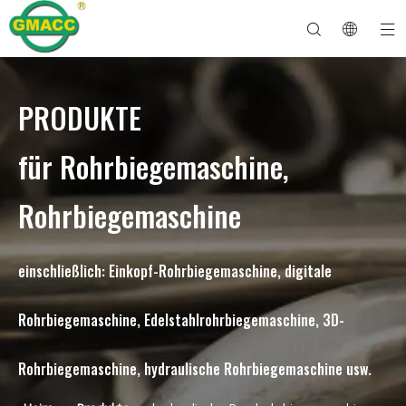
PRODUKTE
Hydraulische Rohrbiegemaschine
Rohrbiegemaschine
Rohrbiegemaschine
Rohrbiegemaschine
Über GMACC
Sicherheitsleitfaden für Rohrbieger
Rohrbiegemaschine
CNC-Rohrbieger
Biegemaschine für Metallrohre
Nach Dienst
Rohrendenformmaschine
Elektrische Rohrbiegemaschine
für Rohrbiegemaschine,
Rohrbiegemaschine
einschließlich: Einkopf-Rohrbiegemaschine, digitale
Rohrbiegemaschine, Edelstahlrohrbiegemaschine, 3D-
Rohrbiegemaschine, hydraulische Rohrbiegemaschine usw.